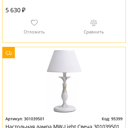
5 630 ₽
301039501
95399
Настольная лампа MW-Light Свеча 301039501