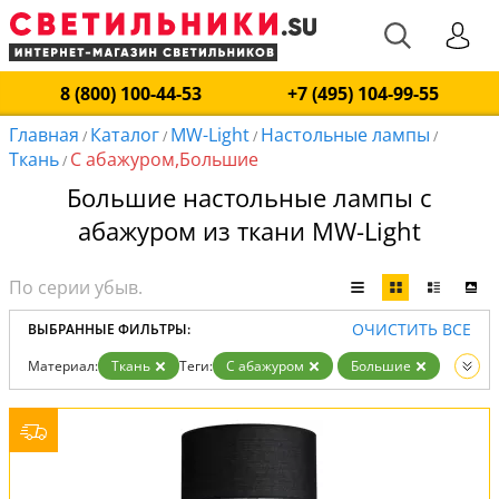
8 (800) 100-44-53
+7 (495) 104-99-55
Главная
Каталог
MW-Light
Настольные лампы
/
/
/
/
Ткань
С абажуром,Большие
/
Большие настольные лампы с
абажуром из ткани MW-Light
ОЧИСТИТЬ ВСЕ
ВЫБРАННЫЕ ФИЛЬТРЫ:
Материал:
Ткань
Теги:
С абажуром
Большие
Производитель:
MW-Light
Вид:
Настольные лампы