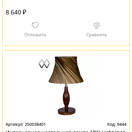
8 640 ₽
250038401
9444