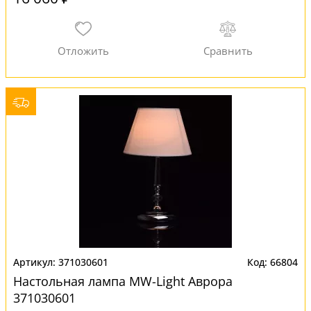
371030601
66804
Настольная лампа MW-Light Аврора
371030601