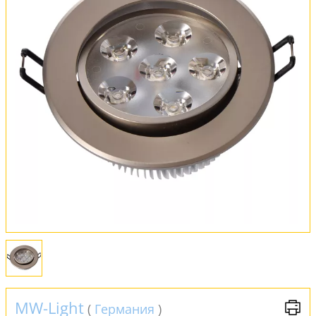
Оплата и доставка
Обмен и возврат
Установка
FAQ
Отзывы
MW-Light
(
Германия
)