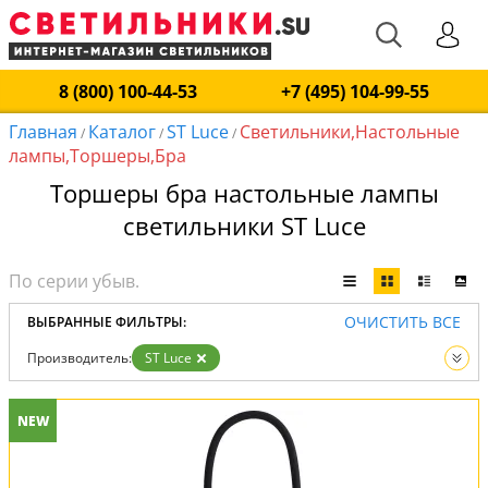
8 (800) 100-44-53
+7 (495) 104-99-55
Главная
Каталог
ST Luce
Светильники,Настольные
/
/
/
лампы,Торшеры,Бра
Торшеры бра настольные лампы
светильники ST Luce
ОЧИСТИТЬ ВСЕ
ВЫБРАННЫЕ ФИЛЬТРЫ:
Производитель:
ST Luce
Вид:
Светильники
Настольные лампы
Торшеры
Бра
NEW