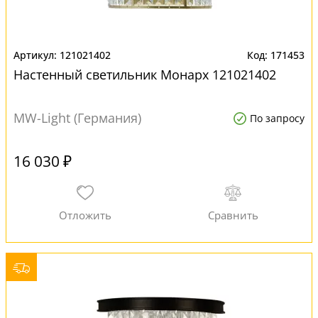
121021402
171453
Настенный светильник Монарх 121021402
MW-Light (Германия)
По запросу
16 030 ₽