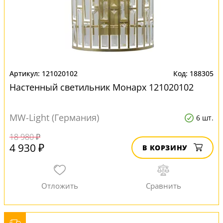
121020102
188305
Настенный светильник Монарх 121020102
MW-Light (Германия)
6 шт.
18 980 ₽
4 930 ₽
В КОРЗИНУ