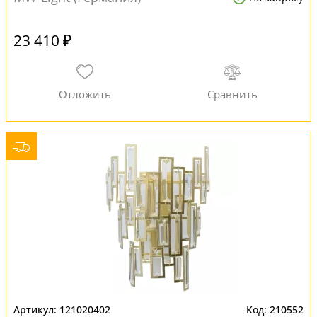
23 410 ₽
121020402
210552