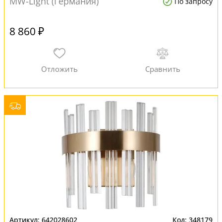
MW-Light (Германия)
По запросу
8 860 ₽
642028602
348179