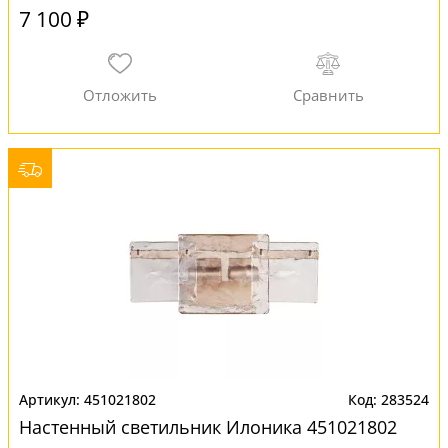
7 100 ₽
451021802
283524
Настенный светильник Илоника 451021802