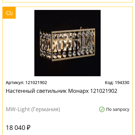
121021902
194330
Настенный светильник Монарх 121021902
MW-Light (Германия)
По запросу
18 040 ₽