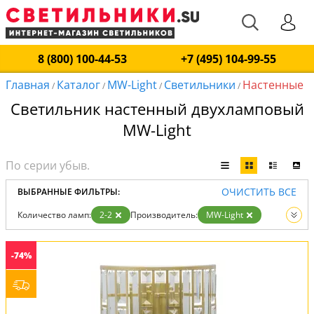
8 (800) 100-44-53
+7 (495) 104-99-55
Главная
Каталог
MW-Light
Светильники
Настенные
/
/
/
/
Светильник настенный двухламповый
MW-Light
ОЧИСТИТЬ ВСЕ
ВЫБРАННЫЕ ФИЛЬТРЫ:
Количество ламп:
2-2
Производитель:
MW-Light
Тип:
Настенные
Вид:
Светильники
-74%