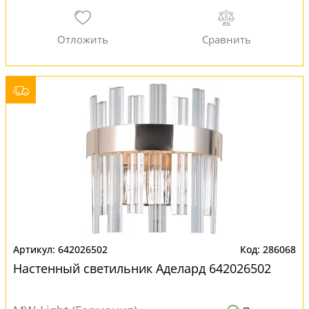
642026502
286068
Настенный светильник Аделард 642026502