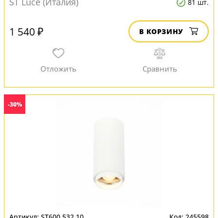
ST Luce (Италия)
81 шт.
1 540 ₽
В КОРЗИНУ
-30%
ST600.532.10
245598