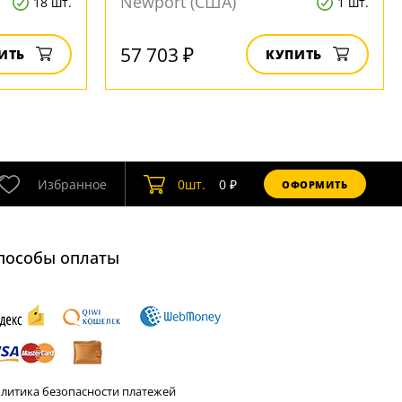
Newport (США)
18 шт.
1 шт.
57 703 ₽
ИТЬ
КУПИТЬ
Избранное
0
шт.
0
₽
ОФОРМИТЬ
пособы оплаты
литика безопасности платежей