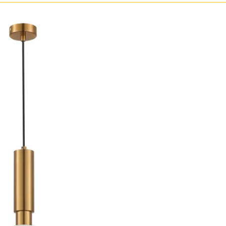
ристика
Золото
тек
Бренд
Прозрачные
Хром
MW-Light
Черные
OmniLux
ST-Luce