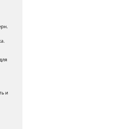
ерн.
а.
для
ть и