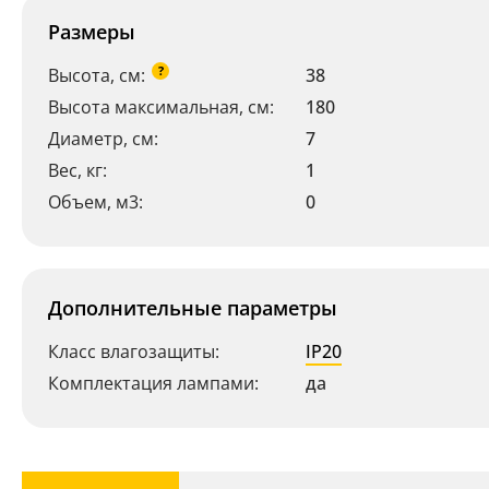
Размеры
?
Высота, см:
38
Высота максимальная, см:
180
Диаметр, см:
7
Вес, кг:
1
Объем, м3:
0
Дополнительные параметры
Класс влагозащиты:
IP20
Комплектация лампами:
да
Ваш регион:
Москва
8 (800) 100-44-53
- бесплатно по России
+7 (495) 104-99-55
- бесплатная доставка