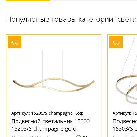
Популярные товары категории "свет
Артикул: 15205/S champagne
Код:
Артикул: 1
gold
356002
gold
Подвесной светильник 15000
Подвесно
15205/S champagne gold
15303/S 