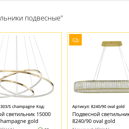
ильники подвесные"
5303/S champagne
Код:
Артикул: 8240/90 oval gold
356003
й светильник 15000
Подвесной светильник
champagne gold
8240/90 oval gold