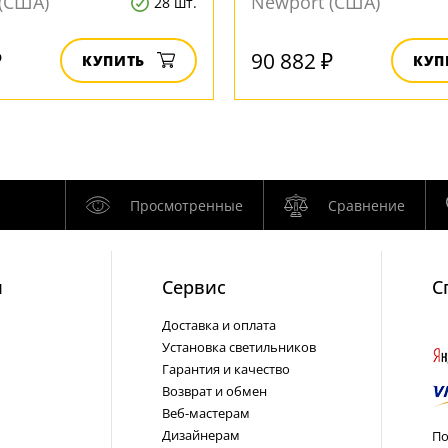
(США)
Newport (США)
28 шт.
₽
90 882 ₽
КУПИТЬ
КУП
Просмотренные
Сравнение
и
Cервис
С
Доставка и оплата
Установка светильников
Гарантия и качество
Возврат и обмен
Веб-мастерам
Дизайнерам
По