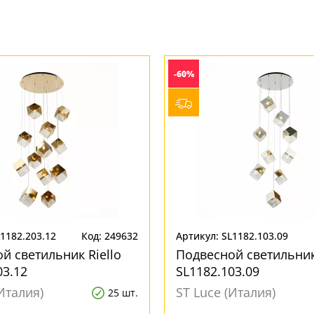
-60%
1182.203.12
Код: 249632
Артикул: SL1182.103.09
й светильник Riello
Подвесной светильник 
03.12
SL1182.103.09
Италия)
ST Luce (Италия)
25 шт.