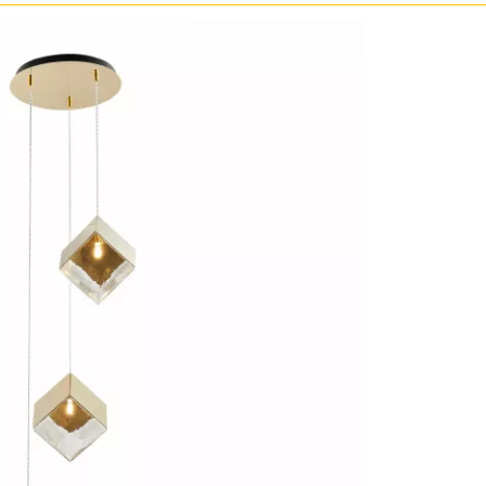
ристика
Золото
тек
Бренд
Прозрачные
Хром
MW-Light
Черные
OmniLux
ST-Luce