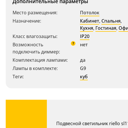
Дополнительные параметры
Место размещения:
Потолок
Назначение:
Кабинет
,
Спальня
,
Кухня
,
Гостиная
,
Офи
Класс влагозащиты:
IP20
?
Возможность
нет
подключить диммер:
Комплектация лампами:
да
Лампы в комплекте:
G9
Теги:
куб
Ваш регион:
Москва
8 (800) 100-44-53
- бесплатно по России
+7 (495) 104-99-55
- бесплатная доставка
Подвесной светильник riello sl1