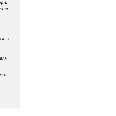
ерн.
екло.
 для
для
сть