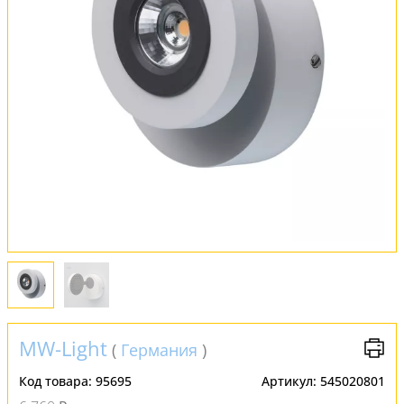
Обмен и возврат
Установка
FAQ
Отзывы
MW-Light
(
Германия
)
Код товара:
95695
Артикул:
545020801