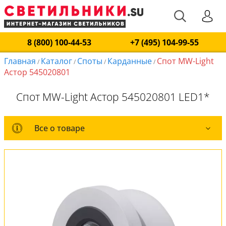
8 (800) 100-44-53
+7 (495) 104-99-55
Главная
Каталог
Споты
Карданные
Спот MW-Light
/
/
/
/
Астор 545020801
Спот MW-Light Астор 545020801 LED1*
Все о товаре
Все о товаре
Комплект лампочек
Вся коллекция
Оплата и доставка