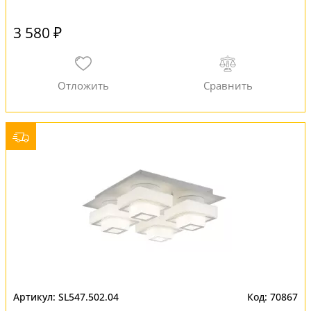
3 580 ₽
SL547.502.04
70867