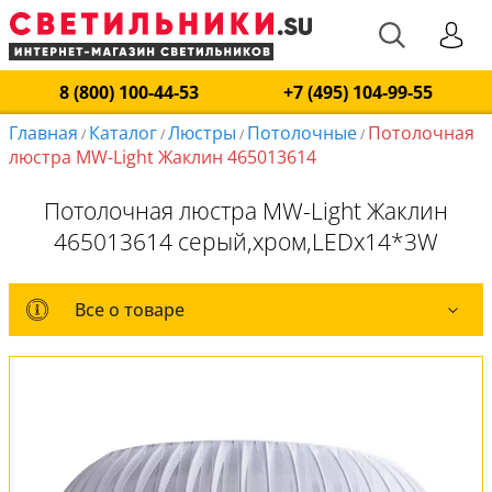
8 (800) 100-44-53
+7 (495) 104-99-55
Главная
Каталог
Люстры
Потолочные
Потолочная
/
/
/
/
люстра MW-Light Жаклин 465013614
Потолочная люстра MW-Light Жаклин
465013614 серый,хром,LEDx14*3W
Все о товаре
Все о товаре
Комплект лампочек
Вся коллекция