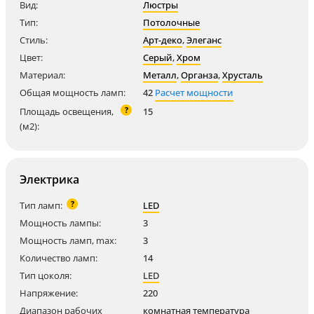
Вид:
Люстры
Тип:
Потолочные
Стиль:
Арт-деко
,
Элеганс
Цвет:
Серый
,
Хром
Материал:
Металл
,
Органза
,
Хрусталь
Общая мощность ламп:
42
Расчет мощности
?
Площадь освещения,
15
(м2):
Электрика
?
Тип ламп:
LED
Мощность лампы:
3
Мощность ламп, max:
3
Количество ламп:
14
Тип цоколя:
LED
Напряжение:
220
Диапазон рабочих
комнатная температура