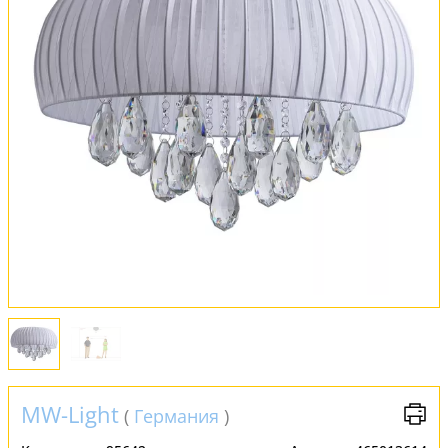
Оплата и доставка
Обмен и возврат
Установка
FAQ
Отзывы
MW-Light
(
Германия
)