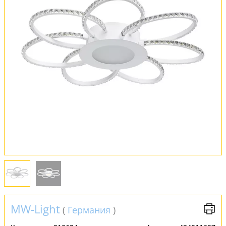
Оплата и доставка
Обмен и возврат
Установка
FAQ
Отзывы
MW-Light
(
Германия
)