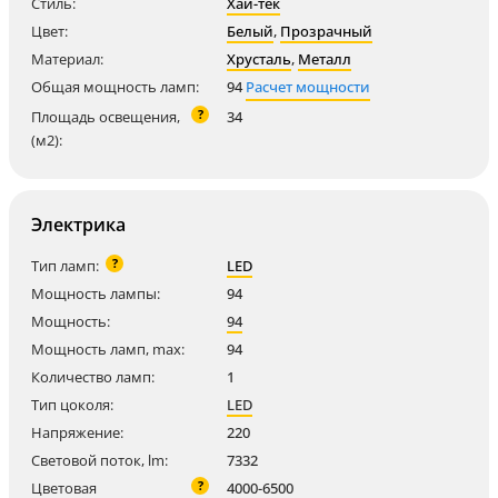
Стиль:
Хай-тек
Цвет:
Белый
,
Прозрачный
Материал:
Хрусталь
,
Металл
Общая мощность ламп:
94
Расчет мощности
?
Площадь освещения,
34
(м2):
Электрика
?
Тип ламп:
LED
Мощность лампы:
94
Мощность:
94
Мощность ламп, max:
94
Количество ламп:
1
Тип цоколя:
LED
Напряжение:
220
Световой поток, lm:
7332
?
Цветовая
4000-6500