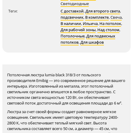
Светодиодные
Теги:
С доставкой
,
Для второго света
,
подсвечник
,
В комплекте
,
Свеча
,
В наличии
,
Ильича
,
На потолок
,
Для рабочей зоны
,
Над столом
,
Потолочные
,
Для подвесных
потолков
,
Для шкафов
Потолочная люстра lumia black 318/3 от польского
производителя Emibig — это современное решение для вашего
интерьера. Изготовленный из металла, этот потолочный
светильник органично впишется в любое пространство. С
источником света мощностью 120 Вт, он обеспечивает
световой поток достаточный для освещения площади до 6 м².
Люстра за счет своей формы создает равномерное мягкое
освещение. Светильник имеет цветовую температуру 2400-
2800 К, что обеспечивает теплый мягкий свет. Высота
светильника составляет всего 50 см, а диаметр — 45 см, что