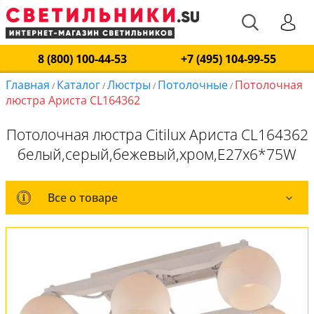
8 (800) 100-44-53
+7 (495) 104-99-55
Главная
Каталог
Люстры
Потолочные
Потолочная
/
/
/
/
люстра Ариста CL164362
Потолочная люстра Citilux Ариста CL164362
белый,серый,бежевый,хром,E27x6*75W
Все о товаре
Все о товаре
Комплект лампочек
Вся коллекция