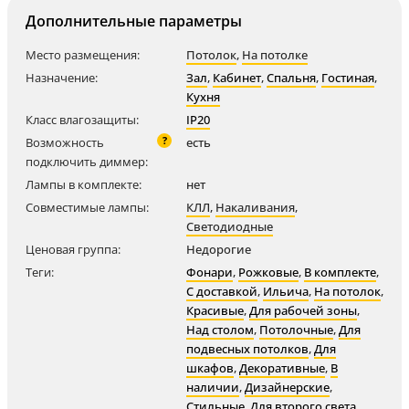
Дополнительные параметры
Место размещения:
Потолок
,
На потолке
Назначение:
Зал
,
Кабинет
,
Спальня
,
Гостиная
,
Кухня
Класс влагозащиты:
IP20
?
Возможность
есть
подключить диммер:
Лампы в комплекте:
нет
Совместимые лампы:
КЛЛ
,
Накаливания
,
Светодиодные
Ценовая группа:
Недорогие
Теги:
Фонари
,
Рожковые
,
В комплекте
,
С доставкой
,
Ильича
,
На потолок
,
Красивые
,
Для рабочей зоны
,
Над столом
,
Потолочные
,
Для
подвесных потолков
,
Для
шкафов
,
Декоративные
,
В
наличии
,
Дизайнерские
,
Стильные
,
Для второго света