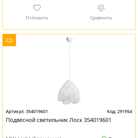
354019601
291954
Подвесной светильник Лоск 354019601