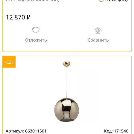
12 870 ₽
663011501
171546