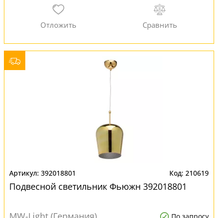
392018801
210619
Подвесной светильник Фьюжн 392018801
MW-Light (Германия)
По запросу