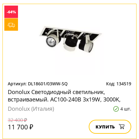
-64%
Артикул: DL18601/03WW-SQ
Код: 134519
Donolux Светодиодный светильник,
встраиваемый. АС100-240В 3х19W, 3000K,
3960LM, 30°. Цвет-белый, D4
Donolux (Италия)
4 шт.
32 400 ₽
11 700 ₽
КУПИТЬ