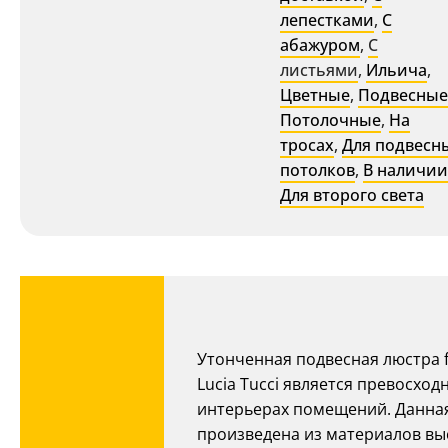
лепестками
,
С
абажуром
,
С
листьями
,
Ильича
,
Цветные
,
Подвесные
Потолочные
,
На
тросах
,
Для подвесн
потолков
,
В наличии
Для второго света
Утонченная подвесная люстра fio
Lucia Tucci является превосх
интерьерах помещений. Данная
произведена из материалов выс