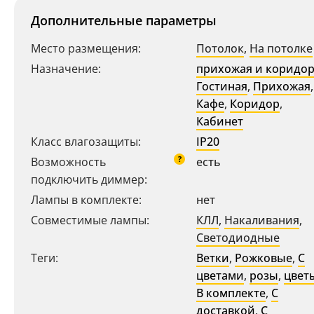
Дополнительные параметры
Место размещения:
Потолок
,
На потолке
Назначение:
прихожая и коридо
Гостиная
,
Прихожая
,
Кафе
,
Коридор
,
Кабинет
Класс влагозащиты:
IP20
?
Возможность
есть
подключить диммер:
Ваш регион:
Москва
Лампы в комплекте:
нет
Совместимые лампы:
КЛЛ
,
Накаливания
,
8 (800) 100-44-53
- бесплатно по России
Светодиодные
+7 (495) 104-99-55
- бесплатная доставка
Теги:
Ветки
,
Рожковые
,
С
цветами
,
розы
,
цвет
В комплекте
,
С
доставкой
,
С