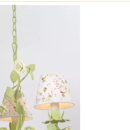
ристика
Золото
тек
Бренд
Прозрачные
Хром
MW-Light
Черные
OmniLux
ST-Luce