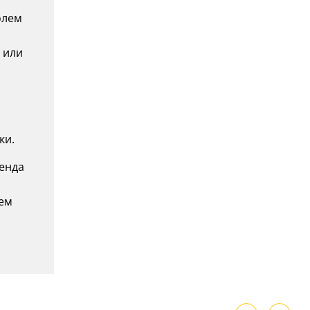
олем
 или
ки.
ренда
ием