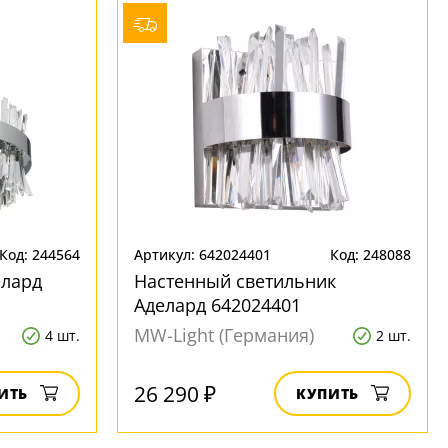
Код: 244564
Артикул: 642024401
Код: 248088
елард
Настенный светильник
Аделард 642024401
MW-Light (Германия)
4 шт.
2 шт.
26 290 ₽
ИТЬ
КУПИТЬ