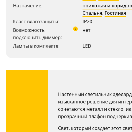
Назначение:
прихожая и коридо
Спальня
,
Гостиная
Класс влагозащиты:
IP20
?
Возможность
нет
подключить диммер:
Лампы в комплекте:
LED
Ваш регион:
Москва
8 (800) 100-44-53
Настенный светильник аделард 
- бесплатно по России
изысканное решение для интер
+7 (495) 104-99-55
- бесплатная доставка
сочетаются металл и стекло, и
прозрачный плафон подчеркива
Свет, который создаёт этот св