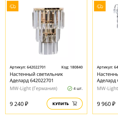
Артикул: 642022701
Код: 180840
Артикул: 6
Настенный светильник
Настенн
Аделард 642022701
Аделард 
MW-Light (Германия)
MW-Light
4 шт.
9 240 ₽
9 960 ₽
КУПИТЬ