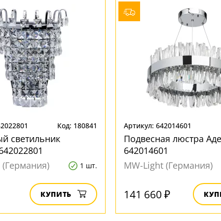
42022801
Код: 180841
Артикул: 642014601
ый светильник
Подвесная люстра Ад
642022801
642014601
 (Германия)
MW-Light (Германия)
1 шт.
141 660 ₽
КУПИТЬ
КУП