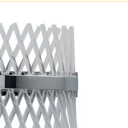
ристика
Золото
тек
Бренд
Прозрачные
Хром
MW-Light
Черные
OmniLux
ST-Luce