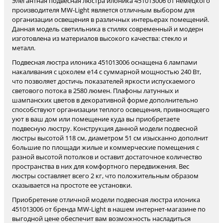
Элегантная подвесная люстра илоника 451013006 от немецкого
производителя MW-Light является отличным выбором для
организации освещения в различных интерьерах помещений.
Данная модель светильника в стилях современный и модерн
изготовлена из материалов высокого качества: стекло и
металл.
Подвесная люстра илоника 451013006 оснащена 6 лампами
накаливания с цоколем e14 с суммарной мощностью 240 Вт,
что позволяет достичь показателей яркости испускаемого
светового потока в 2580 люмен. Плафоны латунных и
шампанских цветов в декоративной форме дополнительно
способствуют организации теплого освещения, привносящего
уют в ваш дом или помещение куда вы приобретаете
подвесную люстру. Конструкция данной модели подвесной
люстры высотой 118 см, диаметром 51 см изысканно дополнит
большие по площади жилые и коммерческие помещения с
разной высотой потолков и оставит достаточное количество
пространства в них для комфортного передвижения. Вес
люстры составляет всего 2 кг, что положительным образом
сказывается на простоте ее установки.
Приобретение отличной модели подвесная люстра илоника
451013006 от бренда MW-Light в нашем интернет-магазине по
выгодной цене обеспечит вам возможность насладиться