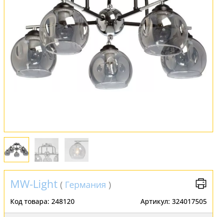
Обмен и возврат
Установка
FAQ
Отзывы
MW-Light
(
Германия
)
Код товара:
248120
Артикул:
324017505