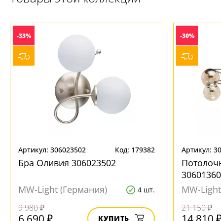
-33%
-30%
Артикул: 306023502
Код: 179382
Артикул: 3
Бра Оливия 306023502
Потолоч
30601360
MW-Light (Германия)
MW-Light
4 шт.
9 980 ₽
21 150 ₽
6 690 ₽
14 810 
КУПИТЬ