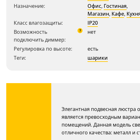
Назначение:
Офис
,
Гостиная
,
Магазин
,
Кафе
,
Кухн
Класс влагозащиты:
IP20
?
Возможность
нет
подключить диммер:
Регулировка по высоте:
есть
Теги:
шарики
Ваш регион:
Москва
8 (800) 100-44-53
- бесплатно по России
Элегантная подвесная люстра 
+7 (495) 104-99-55
- бесплатная доставка
является превосходным вариан
помещений. Данная модель све
отличного качества: металл и с