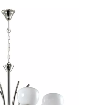
ристика
Золото
тек
Бренд
Прозрачные
Хром
MW-Light
Черные
OmniLux
ST-Luce