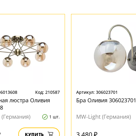
06013608
Код: 210587
Артикул: 306023701
ная люстра Оливия
Бра Оливия 30602370
8
 (Германия)
MW-Light (Германия)
1 шт.
₽
3 480 ₽
КУПИТЬ