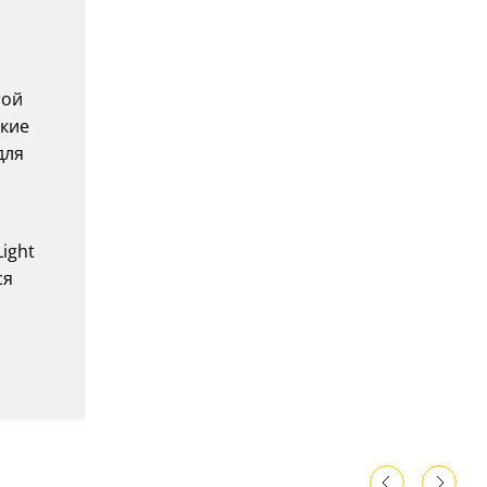
той
ские
для
ight
ся