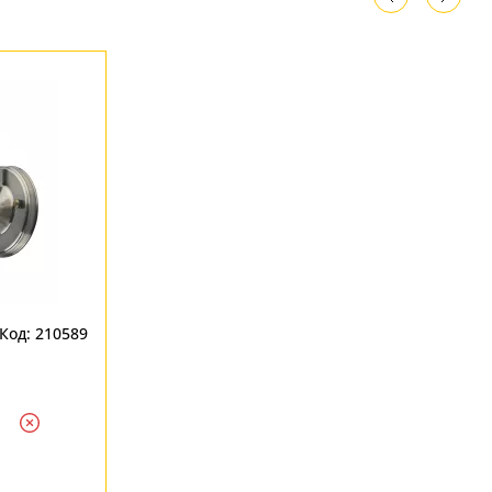
Код: 210589
1
Ждем