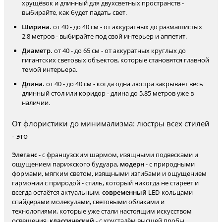
хрущёвок и длинный для двухсветных пространств -
выбирайте, как будет падать свет.
Ширина.
от 40 - до 40 см - от аккуратных до размашистых
2,8 метров - выбирайте под свой интерьер и аппетит.
Диаметр.
от 40 - до 65 см - от аккуратных круглых до
гигантских световых объектов, которые становятся главной
темой интерьера.
Длина.
от 40 - до 40 см - когда одна люстра закрывает весь
длинный стол или коридор - длина до 5,85 метров уже в
наличии.
От флористики до минимализма: люстры всех стилей
- это
Элеганс
- с французским шармом, изящными подвесками и
ощущением парижского будуара,
модерн
- с природными
формами, мягким светом, изящными изгибами и ощущением
гармонии с природой - стиль, который никогда не стареет и
всегда остаётся актуальным,
современный
LED-кольцами
спайдерами молекулами, световыми облаками и
технологиями, которые уже стали настоящим искусством
освещения,
классический
- с хрусталём высшей пробы,