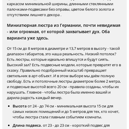
каркасом минимальной ширины, длинными стеклянными
палочками-подвесами без оправы, цветом белого золота и
отсутствием лишнего декора .
Миниатюрная люстра из Германии, почти невидимая
- или огромная, от которой захватывает дух. Оба
варианта уже здесь.
От 15 см до 8 метров в диаметре и 13,7 метров в высоту - такой
диапазон габаритов, это наша реальность. Низкий потолок?
Есть люстры, которые идеально впишутся и будут сиять.
Высокий зал? Есть подвесные модели, которые превратят его в
сказку. Правильно подобранный масштаб превращает
светильник в арт-объект. И в этом выборе мы даём полную
свободу. Есть и потолочные люстры диаметром более 2 метра,
и подвесные высотой всего 20 см - правила созданы, чтобы их
нарушать. Главное - чтобы люстра была именно вашей и
дарила радость каждый вечер.
Высота
от 24 - до 74 см - минимальная высота 15 см для
самых низких помещений и до 5 метров для тех, кто хочет,
чтобы люстра стала главным событием комнаты.
Длина подвеса.
от 23 - до 23 см - короткий подвес для