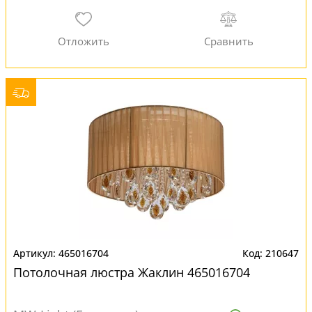
465016704
210647
Потолочная люстра Жаклин 465016704