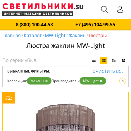
8 (800) 100-44-53
+7 (495) 104-99-55
Главная
Каталог
MW-Light
Жаклин
Люстры
/
/
/
/
Люстра жаклин MW-Light
ОЧИСТИТЬ ВСЕ
ВЫБРАННЫЕ ФИЛЬТРЫ:
Коллекция:
Жаклин
Производитель:
MW-Light
Вид:
Люстры