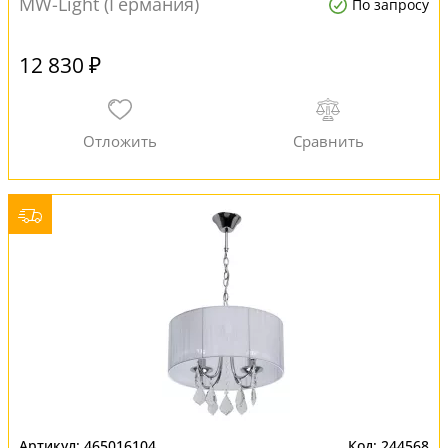
MW-Light (Германия)
По запросу
12 830 ₽
465016104
244568