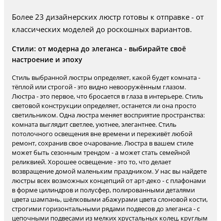
Более 23 дизайнерских люстр готовы к отправке - от
классических моделей до роскошных вариантов.
Стили: от модерна до элеганса - выбирайте своё
настроение и эпоху
Стиль выбранной люстры определяет, какой будет комната -
тёплой или строгой - это видно невооружённым глазом.
Люстра - это первое, что бросается в глаза в интерьере. Стиль
световой конструкции определяет, останется ли она просто
светильником. Одна люстра меняет восприятие пространства:
комната выглядит светлее, уютнее, элегантнее. Стиль
потолочного освещения вне времени и переживёт любой
ремонт, сохранив свое очарование. Люстра в вашем стиле
может быть сезонным трендом - а может стать семейной
реликвией. Хорошее освещение - это то, что делает
возвращение домой маленьким праздником. У нас вы найдете
люстры всех возможных концепций от арт-деко - с плафонами
в форме цилиндров и полусфер, полированными деталями
цвета шампань, шёлковыми абажурами цвета слоновой кости,
строгими горизонтальными рядами подвесов до элеганса - с
цепочными подвесами из мелких хрустальных колец, круглым