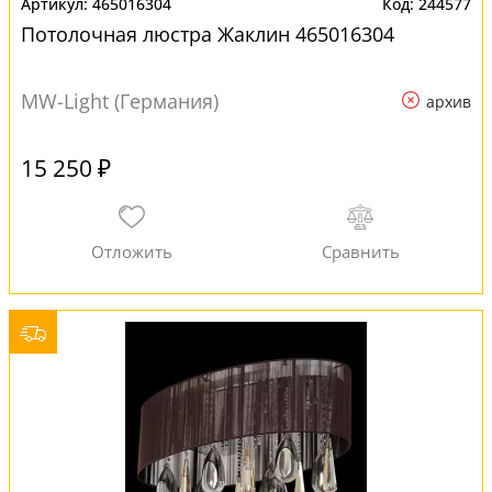
465016304
244577
Потолочная люстра Жаклин 465016304
MW-Light (Германия)
архив
15 250 ₽