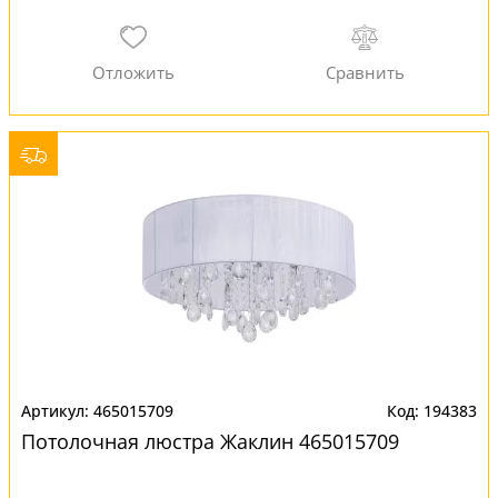
465015709
194383
Потолочная люстра Жаклин 465015709