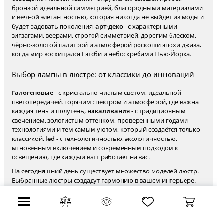
бронзой идеальной симметрией, благородными материалами
и вечной элегантностью, которая никогда не выйдет из моды и
будет радовать поколения,
арт-деко
- с характерными
зигзагами, веерами, строгой симметрией, дорогим блеском,
чёрно-золотой палитрой и атмосферой роскоши эпохи джаза,
когда мир восхищался Гэтсби и небоскрёбами Нью-Йорка.
Выбор лампы в люстре: от классики до инноваций
Галогеновые
- с кристально чистым светом, идеальной
цветопередачей, горячим спектром и атмосферой, где важна
каждая тень и полутень,
накаливания
- с традиционным
свечением, золотистым оттенком, проверенными годами
технологиями и тем самым уютом, который создаётся только
классикой,
led
- с технологичностью, экологичностью,
мгновенным включением и современным подходом к
освещению, где каждый ватт работает на вас.
На сегодняшний день существует множество моделей люстр.
Выбранные люстры создадут гармонию в вашем интерьере.
Бюджетные варианты цен от 8080 ₽, премиальные — до 48880 ₽
У нас вы найдёте люстры, которые идеально подойдут для
помещений от 1 до 27 м² , поскольку оснащены лампами