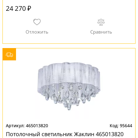
24 270 ₽
465013820
95644
Потолочный светильник Жаклин 465013820