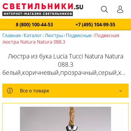
8 (800) 100-44-53
+7 (495) 104-99-55
Главная
Каталог
Люстры
Подвесные
Подвесная
/
/
/
/
люстра Natura Natura 088.3
Люстра из бука Lucia Tucci Natura Natura
088.3
белый,коричневый,прозрачный,серый,хром,E14x3*60W
Все о товаре
Все о товаре
Комплект лампочек