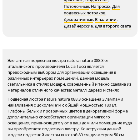
Потолочные
,
На тросах
,
Для
подвесных потолков
,
Декоративные
,
В наличии
,
Дизайнерские
,
Для второго света
Элегантная подвесная люстра natura natura 088.3 от
итальянского производителя Lucia Tucci является
превосходным выбором для организации освещения в
различных интерьерах помещений. Данная модель
светильника в стилях модерн, современный и техно сделана из
материалов отличного качества: металл, дерево и стекло.
Подвесная люстра natura natura 088.3 оснащена 3 лампами
накаливания с цоколем e14 с общей мощностью 180 Вт.
Плафоны белых и прозрачных цветов в декоративной форме
дополнительно способствуют организации мягкого
освещения, привносящего уют в ваш дом или помещение куда
вы приобретаете подвесную люстру. Конструкция данной
модели подвесной люстры высотой 89 см, диаметром 50 см