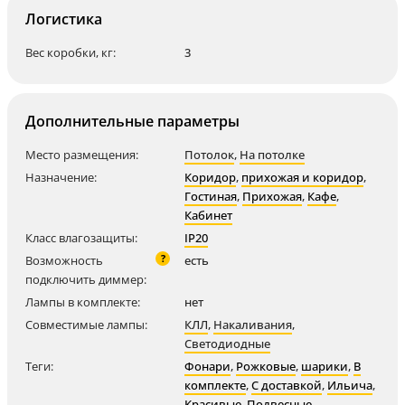
Логистика
Вес коробки, кг:
3
Дополнительные параметры
Место размещения:
Потолок
,
На потолке
Назначение:
Коридор
,
прихожая и коридор
,
Гостиная
,
Прихожая
,
Кафе
,
Кабинет
Класс влагозащиты:
IP20
?
Возможность
есть
подключить диммер:
Лампы в комплекте:
нет
Совместимые лампы:
КЛЛ
,
Накаливания
,
Светодиодные
Теги:
Фонари
,
Рожковые
,
шарики
,
В
комплекте
,
С доставкой
,
Ильича
,
Красивые
,
Подвесные
,