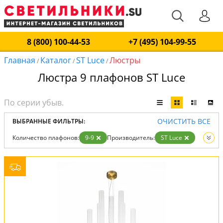
8 (800) 100-44-53
+7 (495) 104-99-55
Главная
Каталог
ST Luce
Люстры
/
/
/
Люстра 9 плафонов ST Luce
ОЧИСТИТЬ ВСЕ
ВЫБРАННЫЕ ФИЛЬТРЫ:
Количество плафонов:
9-9
Производитель:
ST Luce
Вид:
Люстры