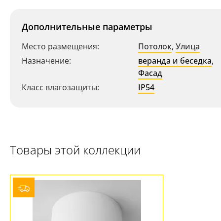
Дополнительные параметры
Место размещения:
Потолок
,
Улица
Назначение:
веранда и беседка
,
Фасад
Класс влагозащиты:
IP54
Ваш регион:
Москва
Товары этой коллекции
8 (800) 100-44-53
- бесплатно по России
+7 (495) 104-99-55
- бесплатная доставка