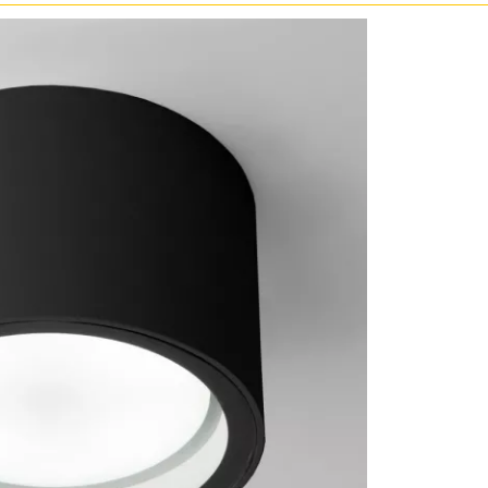
ристика
Золото
тек
Бренд
Прозрачные
Хром
MW-Light
Черные
OmniLux
ST-Luce