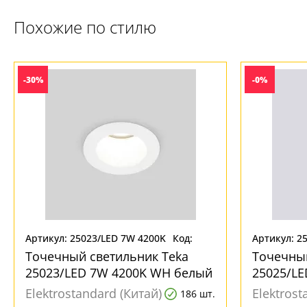
Похожие по стилю
-30%
-0%
Артикул: 25023/LED 7W 4200K
Код:
Артикул: 2
WH белый
264698
BK черный
Точечный светильник Teka
Точечный
25023/LED 7W 4200K WH белый
25025/LE
черный
Elektrostandard (Китай)
Elektrost
186 шт.