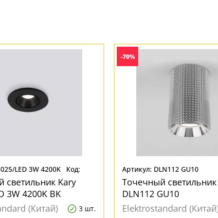
-70%
5025/LED 3W 4200K
Код:
Артикул: DLN112 GU10
264896
 светильник Kary
Точечный светильник 
D 3W 4200K BK
DLN112 GU10
andard (Китай)
Elektrostandard (Китай
3 шт.