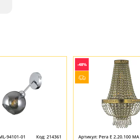
-48%
ML-94101-01
Код: 214361
Артикул: Pera E 2.20.100 MA