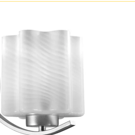
ристика
Золото
тек
Бренд
Прозрачные
Хром
MW-Light
Черные
OmniLux
ST-Luce