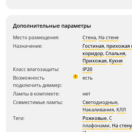
Дополнительные параметры
Место размещения:
Стена
,
На стене
Назначение:
Гостиная
,
прихожая 
коридор
,
Спальня
,
Прихожая
,
Кухня
Класс влагозащиты:
IP20
Ваш регион:
Москва
?
Возможность
есть
8 (800) 100-44-53
- бесплатно по России
подключить диммер:
+7 (495) 104-99-55
Лампы в комплекте:
нет
- бесплатная доставка
Совместимые лампы:
Светодиодные
,
Накаливания
,
КЛЛ
Теги:
Рожковые
,
С
плафонами
,
На стену