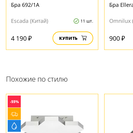
Бра 692/1A
Бра Elle
Escada (Китай)
Omnilux 
11 шт.
4 190 ₽
900 ₽
КУПИТЬ
Похожие по стилю
-55%