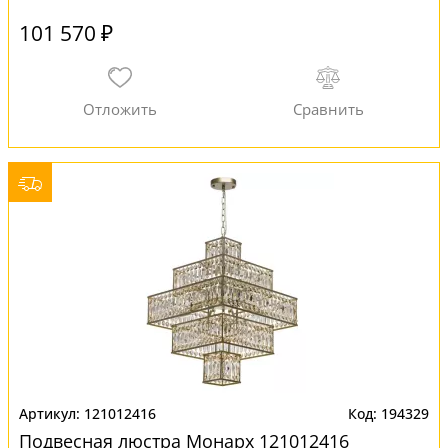
101 570 ₽
121012416
194329
Подвесная люстра Монарх 121012416