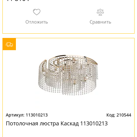
113010213
210544
Потолочная люстра Каскад 113010213