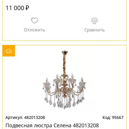
11 000 ₽
482013208
95667
Подвесная люстра Селена 482013208