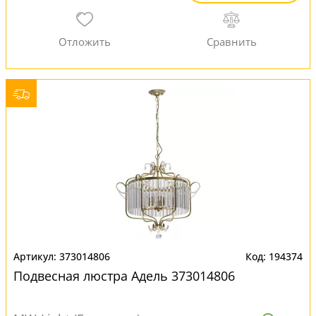
373014806
194374
Подвесная люстра Адель 373014806