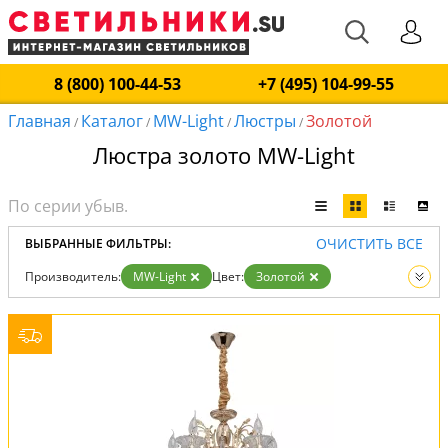
8 (800) 100-44-53
+7 (495) 104-99-55
Главная
Каталог
MW-Light
Люстры
Золотой
/
/
/
/
Люстра золото MW-Light
ОЧИСТИТЬ ВСЕ
ВЫБРАННЫЕ ФИЛЬТРЫ:
Производитель:
MW-Light
Цвет:
Золотой
Вид:
Люстры