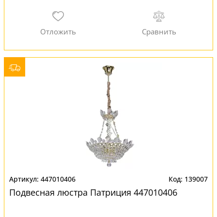
447010406
139007
Подвесная люстра Патриция 447010406